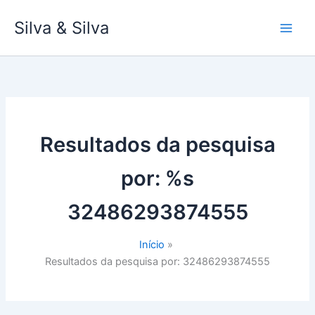
Ir
Silva & Silva
para
o
conteúdo
Resultados da pesquisa
por: %s
32486293874555
Início
Resultados da pesquisa por: 32486293874555