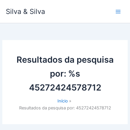
Ir
Silva & Silva
para
o
conteúdo
Resultados da pesquisa
por: %s
45272424578712
Início
Resultados da pesquisa por: 45272424578712