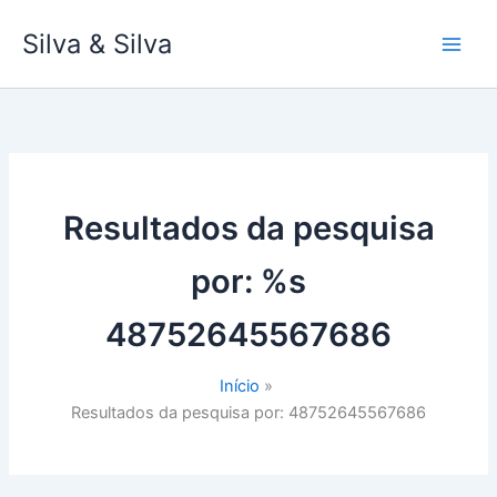
Ir
Silva & Silva
para
o
conteúdo
Resultados da pesquisa
por: %s
48752645567686
Início
Resultados da pesquisa por: 48752645567686