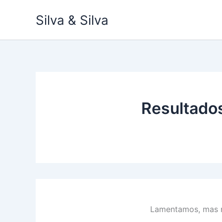
Ir
Silva & Silva
para
o
conteúdo
Resultado
Lamentamos, mas n