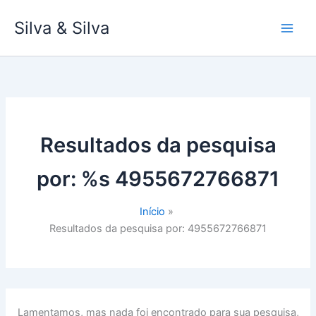
Ir
Silva & Silva
para
o
conteúdo
Resultados da pesquisa
por: %s
4955672766871
Início
Resultados da pesquisa por: 4955672766871
Lamentamos, mas nada foi encontrado para sua pesquisa,