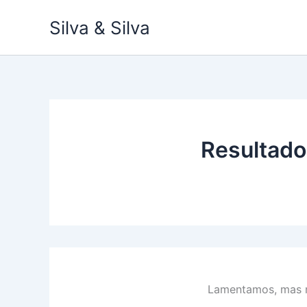
Ir
Silva & Silva
para
o
conteúdo
Resultado
Lamentamos, mas n