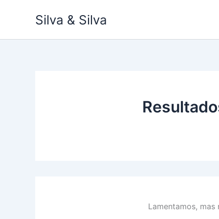
Ir
Silva & Silva
para
o
conteúdo
Resultado
Lamentamos, mas n