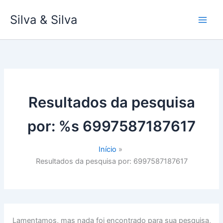
Ir
Silva & Silva
para
o
conteúdo
Resultados da pesquisa
por: %s
6997587187617
Início
Resultados da pesquisa por: 6997587187617
Lamentamos, mas nada foi encontrado para sua pesquisa,