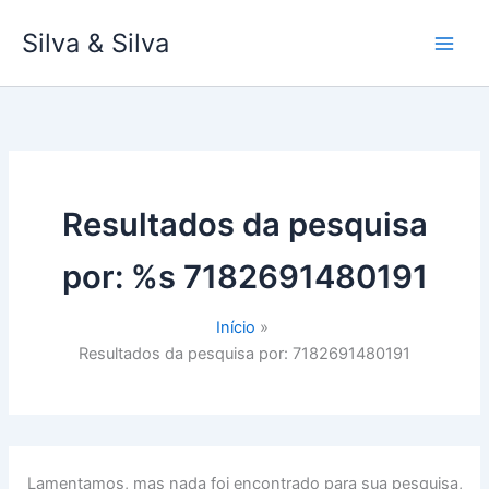
Ir
Silva & Silva
para
o
conteúdo
Resultados da pesquisa
por: %s
7182691480191
Início
Resultados da pesquisa por: 7182691480191
Lamentamos, mas nada foi encontrado para sua pesquisa,