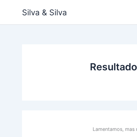
Ir
Silva & Silva
para
o
conteúdo
Resultado
Lamentamos, mas n