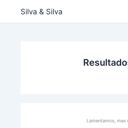
Ir
Silva & Silva
para
o
conteúdo
Resultado
Lamentamos, mas n